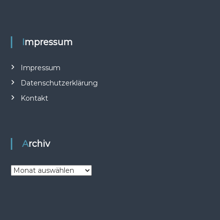
Impressum
Impressum
Datenschutzerklärung
Kontakt
Archiv
A
r
c
h
i