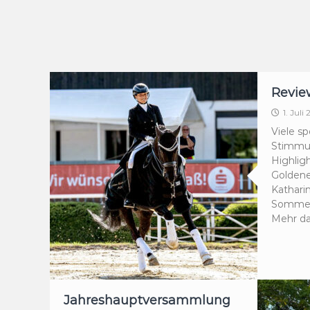
Revie
1. Juli
Viele sp
Stimmu
Highlig
Goldene
Kathari
Sommertu
Mehr da
Jahreshauptversammlung