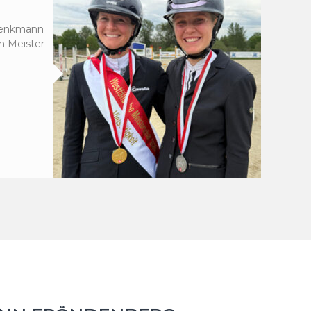
chenkmann
n Meister-