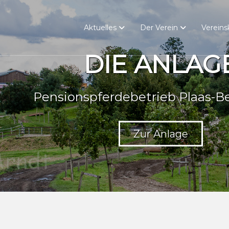
Aktuelles
Der Verein
Vereins
DIE ANLAGE
ensionspferdebetrieb Plaas-Beiseman
Zur Anlage