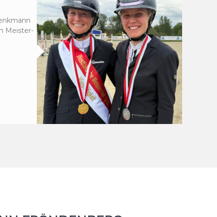
chenkmann
n Meister-