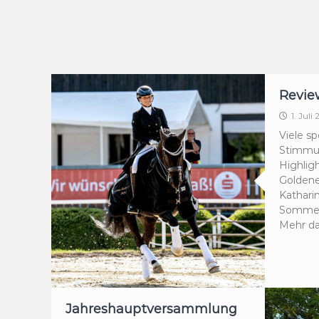
Revie
1. Juli
Viele sp
Stimmu
Highlig
Goldene
Kathari
Sommertu
Mehr da
Jahreshauptversammlung