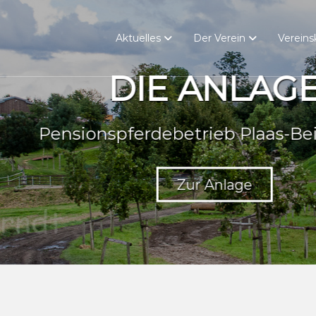
Aktuelles
Der Verein
Vereins
DIE ANLAGE
ensionspferdebetrieb Plaas-Beiseman
Zur Anlage