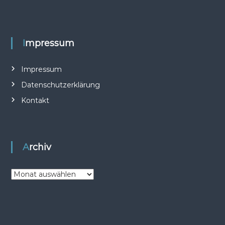
Impressum
Impressum
Datenschutzerklärung
Kontakt
Archiv
A
r
c
h
i