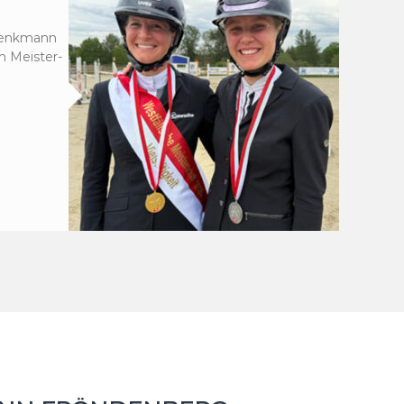
chenkmann
n Meister-