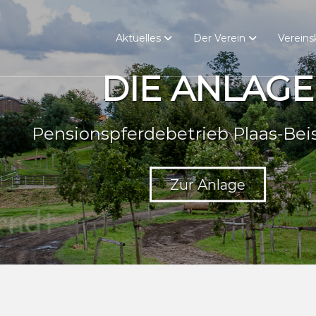
Aktuelles
Der Verein
Vereins
DIE ANLAGE
ensionspferdebetrieb Plaas-Beiseman
Zur Anlage