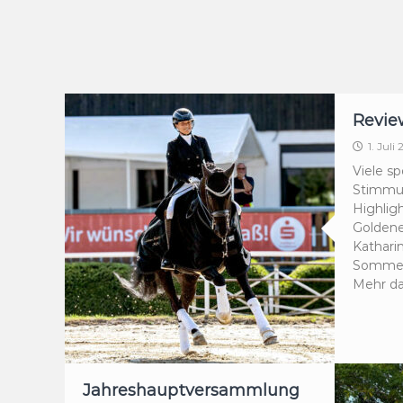
Revie
1. Juli
Viele sp
Stimmu
Highlig
Goldene
Kathari
Sommertu
Mehr da
Jahreshauptversammlung