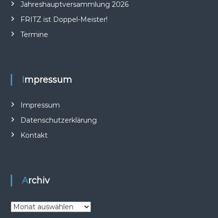
Jahreshauptversammlung 2026
g
FRITZ ist Doppel-Meister!
s
Termine
n
a
Impressum
v
Impressum
i
Datenschutzerklärung
Kontakt
g
a
Archiv
t
i
A
r