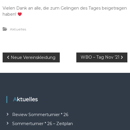
Vielen Dank an alle, die zum Gelingen des Tages beigetragen
haben!
Aktuelles
B
WBO – Tag Nov ’21
Neue Vereinskleidung
e
i
t
Aktuelles
r
Review Sommerturnier * 26
a
Sommerturnier * 26 – Zeitplan