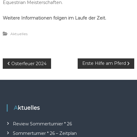
Equestrian Meisterschaften.
Weitere Informationen folgen im Laufe der Zeit.
Aktuelles
B
Erste Hilfe am Pferd
Osterfeuer 2024
e
i
t
Aktuelles
r
Review Sommerturnier * 26
a
Sommerturnier * 26 – Zeitplan