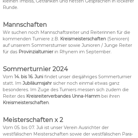
kleinen Imbiss, Getränken und netten Gesprächen in lockerer
Runde.
Mannschaften
Wir suchen noch Mannschaftsreiter und Reiterinnen für die
kommenden Turniere z.B.
Kreismeisterschaften
(Senioren)
auf unserem Sommersturnier sowie Junioren / Junge Reiter
für das
Provinzialturnier
in Rhynern im September.
Sommerturnier 2024
Vom
14. bis 16. Juni
findet unser diesjähriges Sommerturnier
statt. Im
Jubiläumsjahr
sicher noch einmal etwas ganz
besonderes. Im Zuge des Turniers messen sich zudem die
Reiter des
Kreisreiterverbandes Unna-Hamm
bei ihren
Kreismeisterschaften
.
Meisterschaften x 2
Vom 05. bis 07. Juli ist unser Verein Ausrichter der
westfälischen Meisterschaften sowie der westfälischen Para-