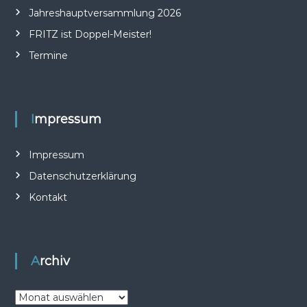
Jahreshauptversammlung 2026
g
FRITZ ist Doppel-Meister!
s
Termine
n
a
Impressum
v
Impressum
i
Datenschutzerklärung
Kontakt
g
a
Archiv
t
i
A