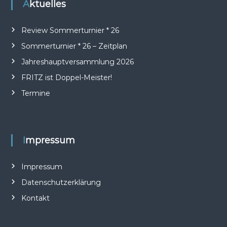
t
Aktuelles
r
Review Sommerturnier * 26
a
Sommerturnier * 26 – Zeitplan
Jahreshauptversammlung 2026
g
FRITZ ist Doppel-Meister!
s
Termine
n
a
Impressum
v
Impressum
i
Datenschutzerklärung
Kontakt
g