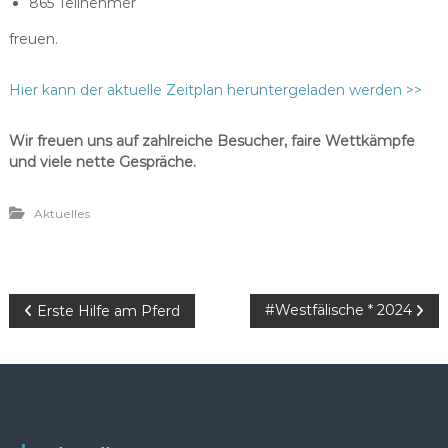
865 Teilnehmer
freuen.
Hier kann der aktuelle Zeitplan heruntergeladen werden >>
Wir freuen uns auf zahlreiche Besucher, faire Wettkämpfe
und viele nette Gespräche.
Aktuelles
B
#Westfälische * 2024
Erste Hilfe am Pferd
e
i