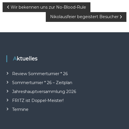
B
Wir bekennen uns zur No-Blood-Rule
Nikolausfeier begeistert Besucher
e
i
t
r
Aktuelles
a
Review Sommerturnier * 26
Sommerturnier * 26 – Zeitplan
g
Jahreshauptversammlung 2026
s
FRITZ ist Doppel-Meister!
n
Termine
a