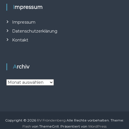
v
Impressum
i
Impressum
Datenschutzerklärung
g
Kontakt
a
t
Archiv
i
A
o
r
c
n
h
i
v
Copyright © 2026
RV Fröndenberg
Alle Rechte vorbehalten. Theme:
Flash
von ThemeGrill. Präsentiert von
WordPress