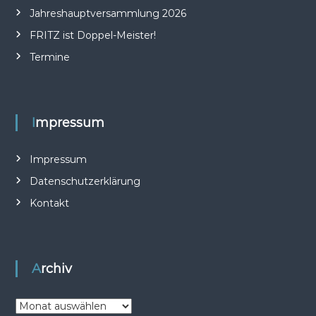
Jahreshauptversammlung 2026
g
FRITZ ist Doppel-Meister!
s
Termine
n
a
Impressum
v
Impressum
i
Datenschutzerklärung
Kontakt
g
a
Archiv
t
i
A