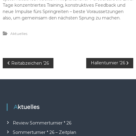
Tage konzentriertes Training, konstruktives Feedback und
neue Impulse fürs Springreiten – beste Voraussetzungen
also, um gemeinsam den nächsten Sprung zu machen.
Aktuelles
B
Hallenturnier ’26
Reitabzeichen ’26
e
i
t
Aktuelles
r
Review Sommerturnier * 26
a
Sommerturnier * 26 – Zeitplan