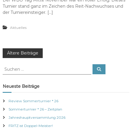
Der WBO Tag Mitte November war ein voller Erfolg. Dieses
Turnier stand ganz im Zeichen des Reit-Nachwuchses und
der Turniereinsteiger. […]
Aktuelles
B
Ältere Beiträge
e
S
S
u
u
c
i
c
h
e
h
Neueste Beiträge
n
e
t
n
Review Sommerturnier * 26
n
r
Sommerturnier * 26 – Zeitplan
a
c
Jahreshauptversammlung 2026
a
h
FRITZ ist Doppel-Meister!
: