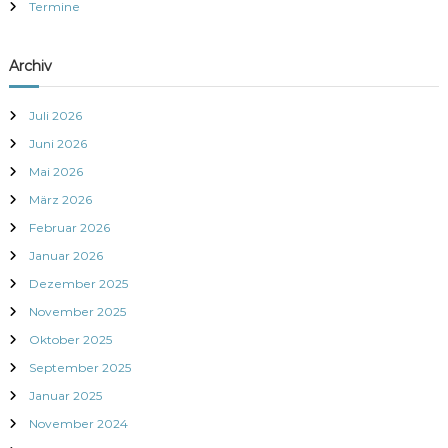
g
Termine
s
Archiv
n
Juli 2026
a
Juni 2026
Mai 2026
v
März 2026
i
Februar 2026
Januar 2026
g
Dezember 2025
a
November 2025
Oktober 2025
t
September 2025
Januar 2025
i
November 2024