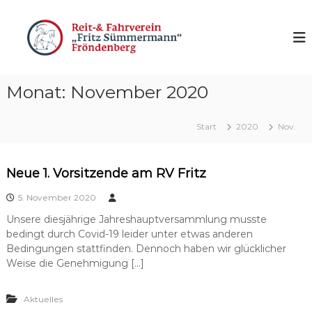
Z
u
R
"
F
m
V
r
I
F
i
n
r
t
h
z
Monat:
November 2020
ö
a
S
n
l
ü
d
m
t
Start
2020
Nov.
m
s
e
e
p
n
r
r
b
m
Neue 1. Vorsitzende am RV Fritz
i
a
e
n
n
5. November 2020
r
n
g
Unsere diesjährige Jahreshauptversammlung musste
g
"
e
bedingt durch Covid-19 leider unter etwas anderen
n
Bedingungen stattfinden. Dennoch haben wir glücklicher
Weise die Genehmigung […]
Aktuelles