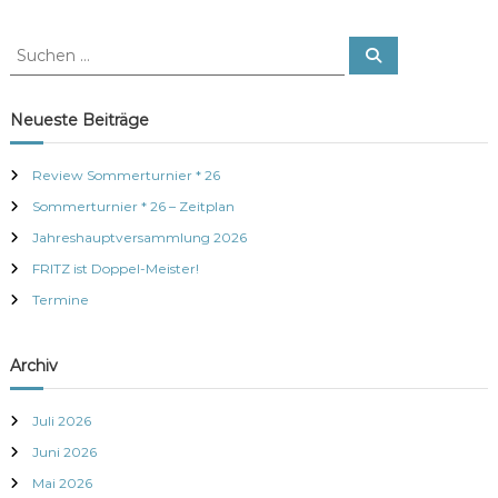
S
S
u
u
c
c
h
e
h
Neueste Beiträge
n
e
n
Review Sommerturnier * 26
n
Sommerturnier * 26 – Zeitplan
a
c
Jahreshauptversammlung 2026
h
FRITZ ist Doppel-Meister!
:
Termine
Archiv
Juli 2026
Juni 2026
Mai 2026