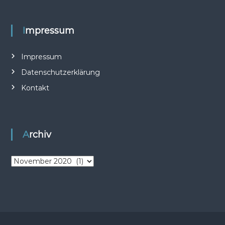
Impressum
Impressum
Datenschutzerklärung
Kontakt
Archiv
A
r
c
h
i
v