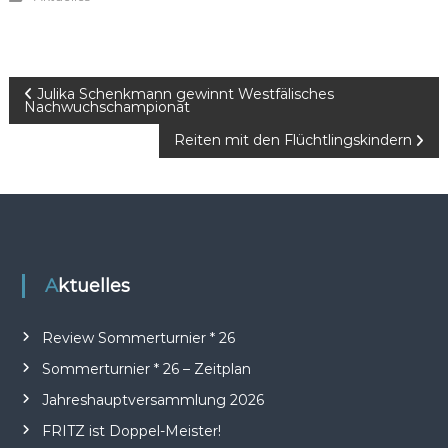
B
Julika Schenkmann gewinnt Westfälisches
Nachwuchschampionat
e
Reiten mit den Flüchtlingskindern
i
t
r
Aktuelles
a
Review Sommerturnier * 26
g
Sommerturnier * 26 – Zeitplan
Jahreshauptversammlung 2026
s
FRITZ ist Doppel-Meister!