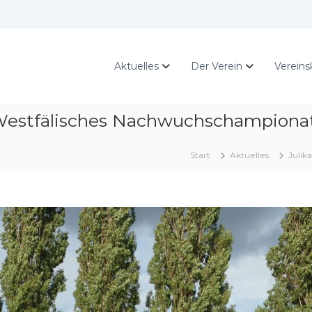
Aktuelles
Der Verein
Vereins
Westfälisches Nachwuchschampiona
Start
Aktuelles
Julik