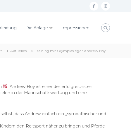
f
I
a
n
c
s
kleidung
Die Anlage
Impressionen
e
t
b
a
o
g
rt
Aktuelles
Training mit Olympiasieger Andrew Hoy
o
r
k
a
m
en
. Andrew Hoy ist einer der erfolgreichsten
ielen in der Mannschaftswertung und eine
elbst, dass Andrew einfach ein „sympathischer und
Kindern den Reitsport näher zu bringen und Pferde