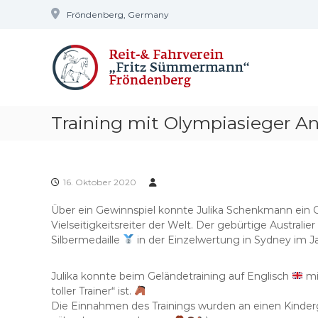
Z
Fröndenberg, Germany
u
R
m
"
I
V
F
n
r
F
h
i
r
a
t
ö
l
z
Training mit Olympiasieger 
n
t
S
d
s
ü
e
p
m
r
n
m
16. Oktober 2020
i
e
b
n
r
e
Über ein Gewinnspiel konnte Julika Schenkmann ein 
g
m
r
Vielseitigkeitsreiter der Welt. Der gebürtige Australier
e
a
g
Silbermedaille
in der Einzelwertung in Sydney im J
n
n
n
"
Julika konnt
e beim Geländetraining auf Englisch
mi
toller Trainer“ ist.
Die Einnahmen des Trainings wurden an einen Kinderg