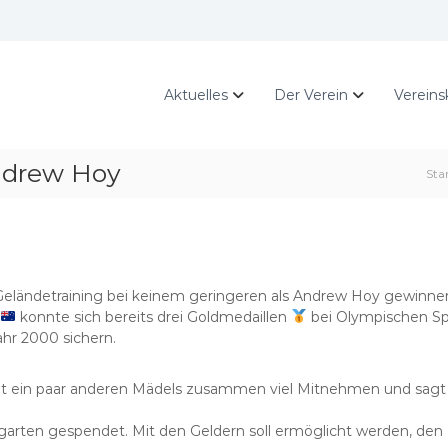
Aktuelles
Der Verein
Vereins
Andrew Hoy
Sta
Geländetraining bei keinem geringeren als Andrew Hoy gewinn
konnte sich bereits drei Goldmedaillen
bei Olympischen Sp
ahr 2000 sichern.
t ein paar anderen Mädels zusammen viel Mitnehmen und sagt s
arten gespendet. Mit den Geldern soll ermöglicht werden, den 