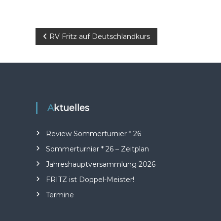
B
RV Fritz auf Deutschlandkurs
e
i
t
Aktuelles
r
Review Sommerturnier * 26
a
Sommerturnier * 26 – Zeitplan
Jahreshauptversammlung 2026
g
FRITZ ist Doppel-Meister!
s
Termine
n