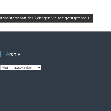
meisterschaft der 7jährigen Vielseitigkeitspferde
Archiv
A
r
c
h
i
v