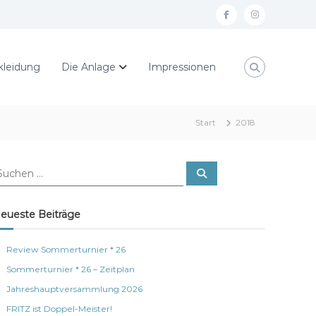
f
I
a
n
c
s
kleidung
Die Anlage
Impressionen
e
t
b
a
o
g
Start
2018
o
r
k
a
S
u
m
c
h
e
eueste Beiträge
n
Review Sommerturnier * 26
Sommerturnier * 26 – Zeitplan
Jahreshauptversammlung 2026
FRITZ ist Doppel-Meister!