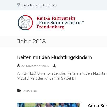
Z
Fröndenberg, Germany
u
R
m
"
I
V
F
n
r
F
h
i
r
a
t
ö
l
z
Jahr:
2018
n
t
S
d
s
ü
e
p
m
Reiten mit den Flüchtlingskindern
r
n
m
i
e
b
22. November 2018
n
r
e
g
m
Am 21.11.2018 war wieder das Reiten mit den Flüchtli
r
e
a
Möglichkeit der Kinder im Sattel […]
g
n
n
n
Aktuelles
"
Anna Sch