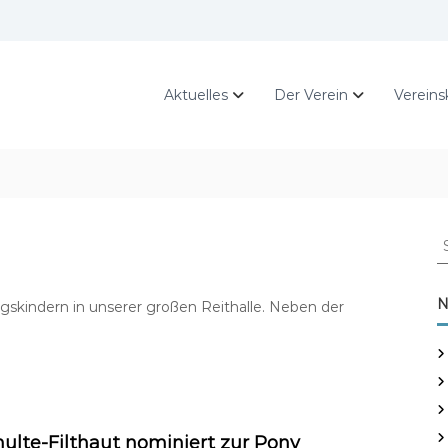
Aktuelles
Der Verein
Vereins
S
u
c
h
N
ngskindern in unserer großen Reithalle. Neben der
e
n
n
a
c
h
ulte-Filthaut nominiert zur Pony
: