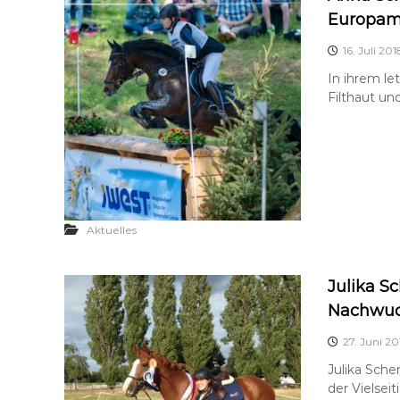
Europame
16. Juli 201
In ihrem le
Filthaut un
Aktuelles
Julika S
Nachwuc
27. Juni 20
Julika Sch
der Vielsei